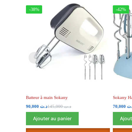
-38%
-42%
Batteur à main Sokany
Sokany H
90,000
د.ت
145,000
د.ت
70,000
.ت
Ajouter au panier
Ajout