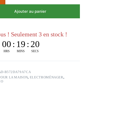
Ajouter au panier
s ! Seulement 3 en stock !
:
00
:
19
:
19
HRS
MINS
SECS
1AD-B572DA79A7CA
POUR LA MAISON
,
ELECTROMÉNAGER
,
MO