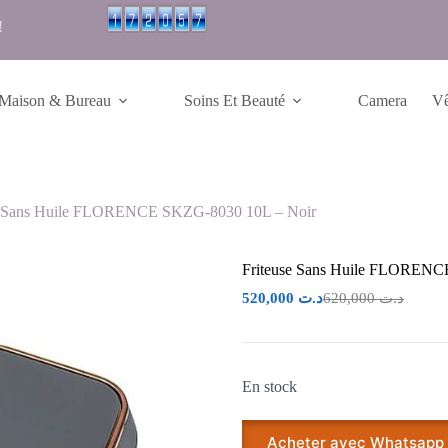
!
Maison & Bureau
Soins Et Beauté
Camera
Vê
e Sans Huile FLORENCE SKZG-8030 10L – Noir
Friteuse Sans Huile FLORENC
520,000
د.ت
620,000
د.ت
En stock
Acheter avec Whatsapp