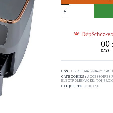
🚨
Dépêchez-vou
00
DAYS
UGS :
D6C130A6-1440-4206-B
CATÉGORIES :
ACCESSOIRES 
ÉLECTROMÉNAGER
,
TOP PRO
ÉTIQUETTE :
CUISINE