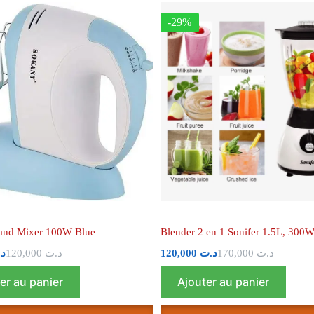
-29%
and Mixer 100W Blue
Blender 2 en 1 Sonifer 1.5L, 300
د
120,000
د.ت
120,000
د.ت
170,000
د.ت
er au panier
Ajouter au panier