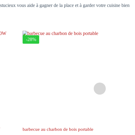
tucieux vous aide à gagner de la place et à garder votre cuisine bien
-28%
-28%
W
barbecue au charbon de bois portable
Barbecue à 