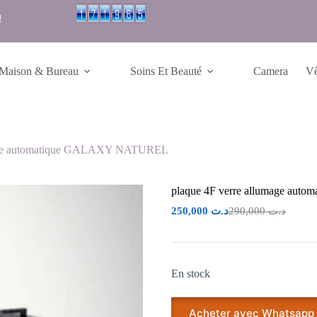
!
Maison & Bureau
Soins Et Beauté
Camera
Vê
mage automatique GALAXY NATUREL
plaque 4F verre allumage a
250,000
د.ت
290,000
د.ت
En stock
Acheter avec Whatsapp