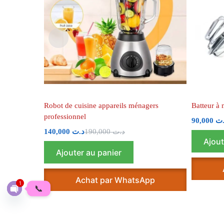
Robot de cuisine appareils ménagers
Batteur à
professionnel
90,000
.ت
140,000
د.ت
190,000
د.ت
Ajout
Ajouter au panier
Achat par WhatsApp
1
📞
O
p
e