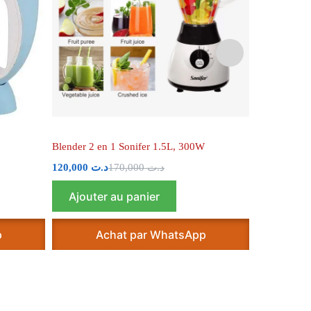
Blender 2 en 1 Sonifer 1.5L, 300W
barbecue au 
120,000
د.ت
170,000
د.ت
102,000
.ت
Ajouter au panier
Ajouter
p
Achat par WhatsApp
A