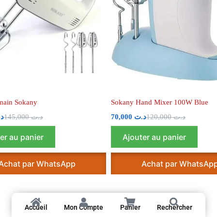
 main Sokany
Sokany Hand Mixer 100W Blue
د
145,000
د.ت
70,000
د.ت
120,000
د.ت
er au panier
Ajouter au panier
Achat par WhatsApp
Achat par WhatsAp
Accueil
Mon Compte
Panier
Rechercher