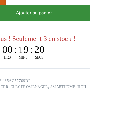
Ajouter au panier
s ! Seulement 3 en stock !
:
00
:
19
:
20
HRS
MINS
SECS
FF-465AC57709DF
AGER
,
ÉLECTROMÉNAGER
,
SMARTHOME HIGH