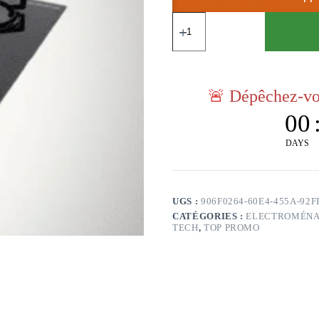
🚨
Dépêchez-vou
00
DAYS
UGS :
906F0264-60E4-455A-92
CATÉGORIES :
ELECTROMÉN
TECH
,
TOP PROMO