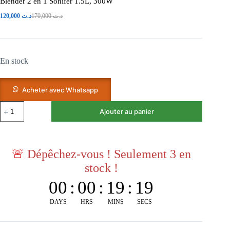
Blender 2 en 1 Sonifer 1.5L, 300W
120,000
د.ت
170,000
د.ت
En stock
Acheter avec Whatsapp
Ajouter au panier
🚨
Dépêchez-vous ! Seulement 3 en
stock !
00
:
00
:
19
:
19
DAYS
HRS
MINS
SECS