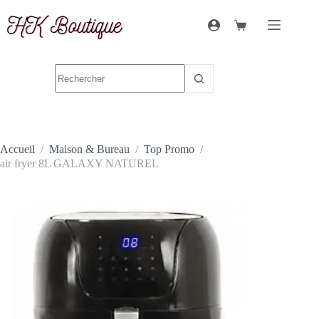
Accueil
/
Maison & Bureau
/
Top Promo
/
air fryer 8L GALAXY NATUREL