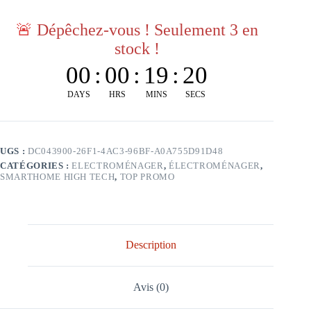
🚨
Dépêchez-vous ! Seulement 3 en
stock !
00
:
00
:
19
:
20
DAYS
HRS
MINS
SECS
UGS :
DC043900-26F1-4AC3-96BF-A0A755D91D48
CATÉGORIES :
ELECTROMÉNAGER
,
ÉLECTROMÉNAGER
,
SMARTHOME HIGH TECH
,
TOP PROMO
Description
Avis (0)