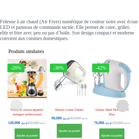
Friteuse à air chaud (Air Fryer) numérique de couleur noire avec écran
LED et panneau de commande tactile. Elle permet de cuire, griller,
rôtir et frire avec peu ou pas d’huile. Son design compact et moderne
convient aux cuisines domestiques.
Produits similaires
-26%
-38%
-42%
Robot de cuisine appareils
Batteur à main Sokany
Sokany Hand Mixer 100W
Bl
ménagers professionnel
Blue
90,000
د.ت
145,000
د.ت
140,000
د.ت
190,000
د.ت
70,000
د.ت
120,000
د.ت
Ajouter au panier
Ajouter au panier
Ajouter au panier