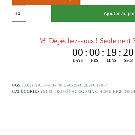
Ajouter au pa
🚨
Dépêchez-vous ! Seulement 3
00
:
00
:
19
:
20
DAYS
HRS
MINS
SECS
UGS :
A02F7BC1-44E6-49FD-A529-4F2E2FC37B37
CATÉGORIES :
ELECTROMÉNAGER
,
SMARTHOME HIGH TEC