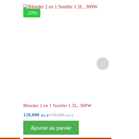
-29%
-18%
Blender 2 en 1 Sonifer 1.5L, 300W
Fausse came
LED
120,000
د.ت
170,000
د.ت
82,000
د.ت
Ajouter au panier
Ajouter