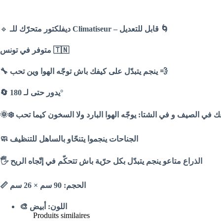
🔹
ديفلكتور متحرّك للـ Climatiseur – قابل للتعديل 🌀
متوفر في تونس 🇹🇳
🔧 ينجم يتبدّل على كيفك باش توجّه الهوا وين تحب 💨
🔄 يدور حتى لـ 180°
🌞❄️ ك في الصيف و في الشتا: يوجّه الهوا البارد ولا السخون كيما تحب
🧼 الجناحات ينجموا يتنحّاو بالساهل للتنظيف
🖐️ الذراع متاعو ينجم يتبدّل بكل حرّية باش تتحكّم في إتّجاه الريح
📏 الحجم: 90 سم × 26 سم
🎨 اللون: أبيض
Produits similaires