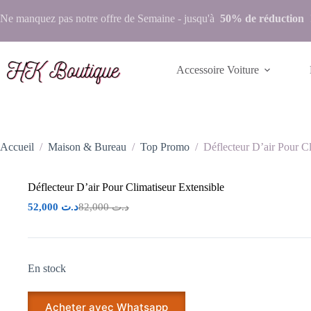
Ne manquez pas notre
offre de Semaine
- jusqu'à
50% de réduction
Accessoire Voiture
Accueil
/
Maison & Bureau
/
Top Promo
/
Déflecteur D’air Pour Cl
Déflecteur D’air Pour Climatiseur Extensible
52,000
د.ت
82,000
د.ت
En stock
Acheter avec Whatsapp