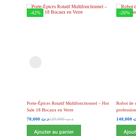
-42%
-26%
Porte-Épices Rotatif Multifonctionnel – Hot
Robot de 
Sale 18 Bocaux en Verre
profession
70,000
د.ت
120,000
د.ت
140,000
ت
Ajouter au panier
Ajout