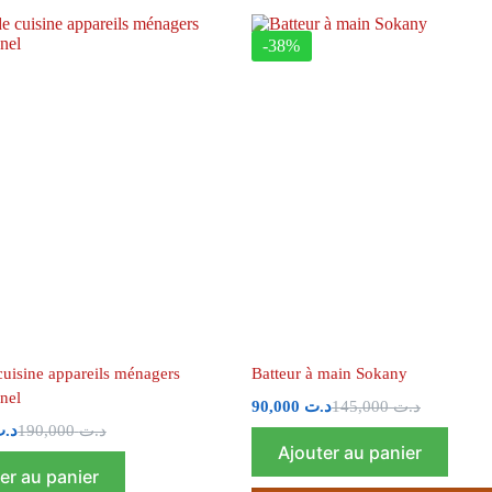
-38%
cuisine appareils ménagers
Batteur à main Sokany
nel
90,000
د.ت
145,000
د.ت
د.
190,000
د.ت
Ajouter au panier
er au panier