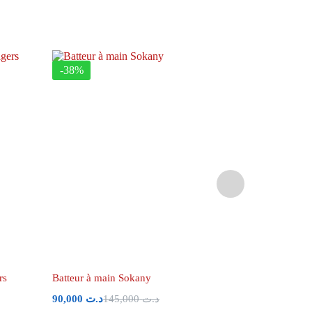
-38%
-29%
rs
Batteur à main Sokany
Blender 2 e
90,000
د.ت
145,000
د.ت
120,000
د.