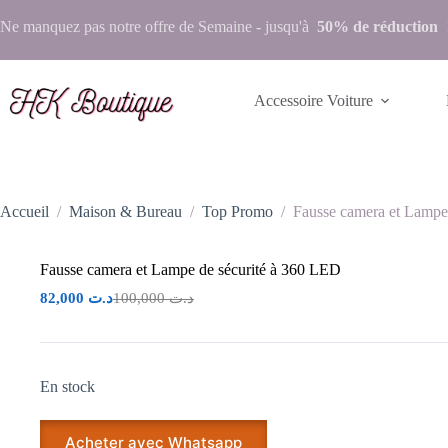
Ne manquez pas notre
offre de Semaine
- jusqu'à
50% de réduction
Accessoire Voiture
Accueil
/
Maison & Bureau
/
Top Promo
/
Fausse camera et Lampe
Fausse camera et Lampe de sécurité à 360 LED
82,000
د.ت
100,000
د.ت
En stock
Acheter avec Whatsapp