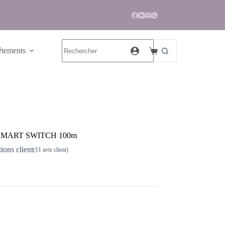
tements
elle SMART SWITCH 100m
ions client
(
11
avis client)