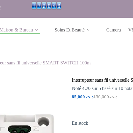
!
Maison & Bureau
Soins Et Beauté
Camera
Vê
pteur sans fil universelle SMART SWITCH 100m
Interrupteur sans fil univers
Noté
4.70
sur 5 basé sur
10
notat
85,000
د.ت
130,000
د.ت
En stock