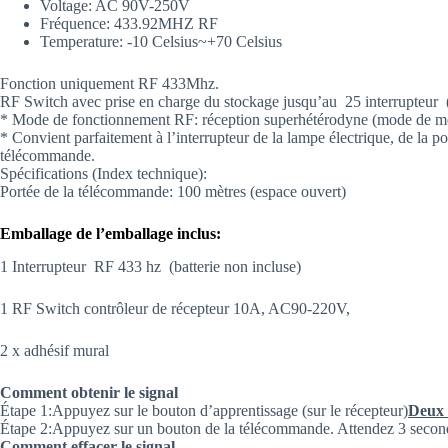
Voltage:
AC 90V-250V
Fréquence:
433.92MHZ RF
Temperature:
-10 Celsius~+70 Celsius
Fonction uniquement RF 433Mhz.
RF Switch avec p
rise en charge du stockage jusqu’au 25 interrupteur (
* Mode de fonctionnement RF: réception superhétérodyne (mode de m
* Convient parfaitement à l’interrupteur de la lampe électrique, de la p
télécommande.
Spécifications (Index technique):
Portée de la télécommande: 100 mètres (espace ouvert)
Emballage de l’emballage inclus:
1 Interrupteur RF 433 hz (batterie non incluse)
1
RF Switch
contrôleur de récepteur 10A, AC90-220V,
2 x adhésif mural
Comment obtenir le signal
Étape 1:Appuyez sur le bouton d’apprentissage (sur le récepteur)
Deux 
Étape 2:
Appuyez sur un bouton de la télécommande. Attendez 3 second
Comment effacer le signal