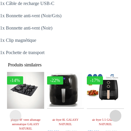
1x Câble de recharge USB-C
1x Bonnette anti-vent (Noir/Gris)
1x Bonnette anti-vent (Noir)
1x Clip magnétique
1x Pochette de transport
Produits similaires
-14%
-22%
-17%
plaque 4F verre allumage
air fryer 8L GALAXY
air fryer 5.5 GALAXY
automatique GALAXY
NATUREL
NATUREL
NATUREL