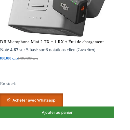
DJI Microphone Mini 2 TX + 1 RX + Étui de chargement
Noté
4.67
sur 5 basé sur
6
notations client
(
7
avis client)
800,000
د.ت
1.000,000
د.ت
En stock
Acheter avec Whatsapp
Ajouter au panier