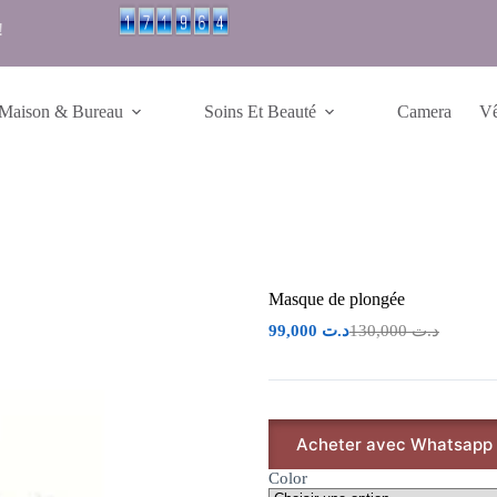
!
Maison & Bureau
Soins Et Beauté
Camera
Vê
Masque de plongée
99,000
د.ت
130,000
د.ت
Acheter avec Whatsapp
Color