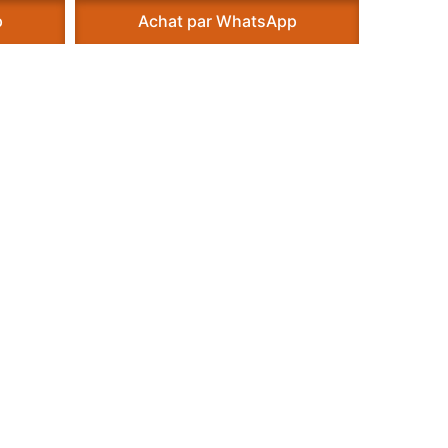
p
Achat par WhatsApp
A