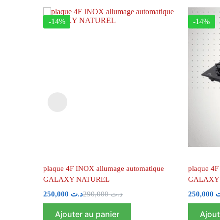
-14%
-14%
plaque 4F INOX allumage automatique
plaque 4F
GALAXY NATUREL
GALAXY
250,000
د.ت
290,000
د.ت
250,000
ت
Ajouter au panier
Ajout