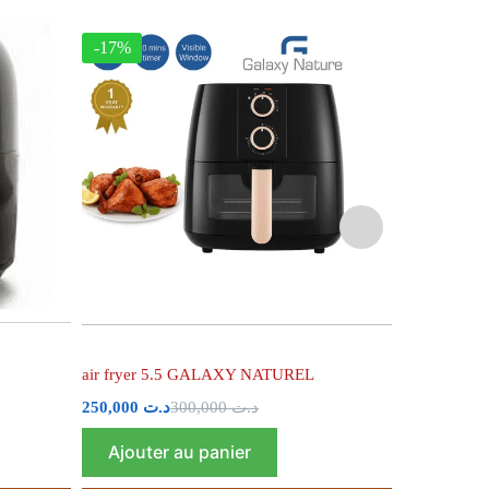
-17%
-18%
air fryer 5.5 GALAXY NATUREL
Compresseur 
250,000
د.ت
300,000
د.ت
82,000
د.ت
Ajouter au panier
Ajouter