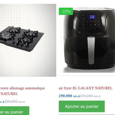
-22%
 verre allumage automatique
air fryer 8L GALAXY NATUREL
 NATUREL
290,000
د.ت
370,000
د.ت
د.
290,000
د.ت
Ajouter au panier
er au panier