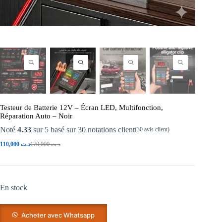
Testeur de Batterie 12V – Écran LED, Multifonction,
Réparation Auto – Noir
Noté
4.33
sur 5 basé sur
30
notations client
(
30
avis client)
110,000
د.ت
170,000
د.ت
En stock
Acheter avec Whatsapp