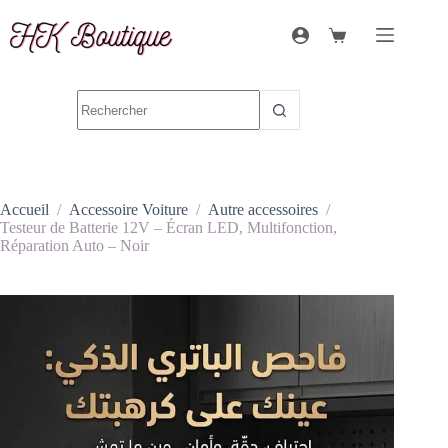
Accueil
/
Accessoire Voiture
/
Autre accessoires
/
Testeur de Batterie 12V – Écran LED, Multifonction,
Réparation Auto – Noir