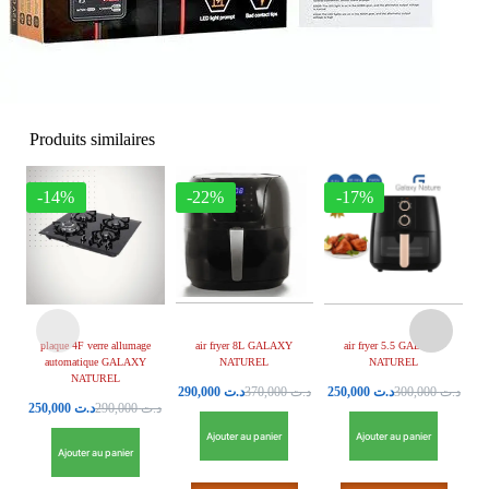
Produits similaires
-14%
-22%
-17%
plaque 4F verre allumage
air fryer 8L GALAXY
air fryer 5.5 GALAXY
automatique GALAXY
NATUREL
NATUREL
NATUREL
290,000
د.ت
370,000
د.ت
250,000
د.ت
300,000
د.ت
250,000
د.ت
290,000
د.ت
Ajouter au panier
Ajouter au panier
Ajouter au panier