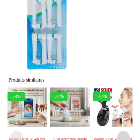
Produits similaires
-29%
-21%
-32%
Nettoyeur d’oreille Wifi avec
Kit de blanchiment dentaire
Masseur Lifting Visage et Cou