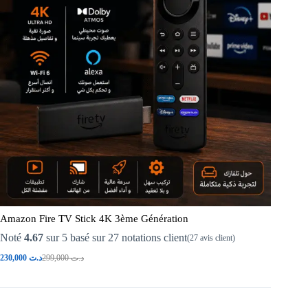
Amazon Fire TV Stick 4K 3ème Génération
Noté
4.67
sur 5 basé sur
27
notations client
(
27
avis client)
230,000
د.ت
299,000
د.ت