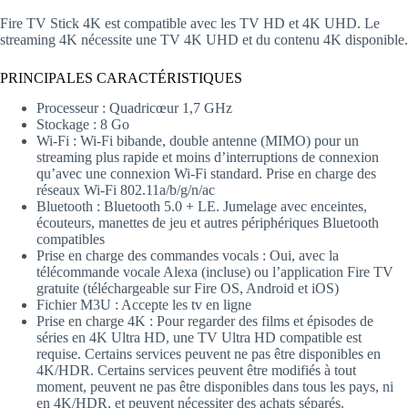
Fire TV Stick 4K est compatible avec les TV HD et 4K UHD. Le
streaming 4K nécessite une TV 4K UHD et du contenu 4K disponible.
PRINCIPALES CARACTÉRISTIQUES
Processeur : Quadricœur 1,7 GHz
Stockage : 8 Go
Wi-Fi : Wi-Fi bibande, double antenne (MIMO) pour un
streaming plus rapide et moins d’interruptions de connexion
qu’avec une connexion Wi-Fi standard. Prise en charge des
réseaux Wi-Fi 802.11a/b/g/n/ac
Bluetooth : Bluetooth 5.0 + LE. Jumelage avec enceintes,
écouteurs, manettes de jeu et autres périphériques Bluetooth
compatibles
Prise en charge des commandes vocals : Oui, avec la
télécommande vocale Alexa (incluse) ou l’application Fire TV
gratuite (téléchargeable sur Fire OS, Android et iOS)
Fichier M3U : Accepte les tv en ligne
Prise en charge 4K : Pour regarder des films et épisodes de
séries en 4K Ultra HD, une TV Ultra HD compatible est
requise. Certains services peuvent ne pas être disponibles en
4K/HDR. Certains services peuvent être modifiés à tout
moment, peuvent ne pas être disponibles dans tous les pays, ni
en 4K/HDR, et peuvent nécessiter des achats séparés.