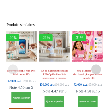
Produits similaires
-29%
-21%
-31%
Nettoyeur d’oreille Wifi avec
Kit de blanchiment dentaire
Oral-B Brosse à dents
Br
Mini camera HD
LED OptiSmile – Soin
électrique à piles pour enfants
enf
professionnel à domicile
– modèle fille
142,000
د.ت
199,000
د.ت
150,000
د.ت
190,000
د.ت
72,000
د.ت
105,000
د.ت
Note
4.50
sur 5
Note
4.47
sur 5
Note
4.50
sur 5
Ajouter au panier
Ajouter au panier
Ajouter au panier