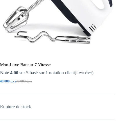
Mon-Luxe Batteur 7 Vitesse
Noté
4.00
sur 5 basé sur
1
notation client
(
1
avis client)
40,000
د.ت
70,000
د.ت
Rupture de stock