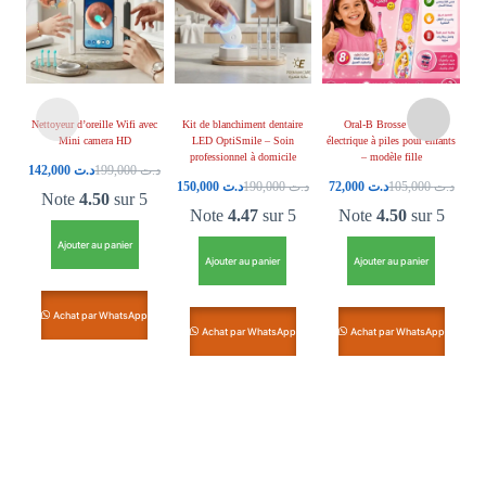
Nettoyeur d’oreille Wifi avec
Kit de blanchiment dentaire
Oral-B Brosse à dents
Br
Mini camera HD
LED OptiSmile – Soin
électrique à piles pour enfants
enf
professionnel à domicile
– modèle fille
142,000
د.ت
199,000
د.ت
150,000
د.ت
190,000
د.ت
72,000
د.ت
105,000
د.ت
Note
4.50
sur 5
Note
4.47
sur 5
Note
4.50
sur 5
Ajouter au panier
Ajouter au panier
Ajouter au panier
Achat par WhatsApp
Achat par WhatsApp
Achat par WhatsApp