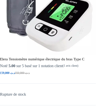
Elera Tensiomètre numérique électrique du bras Type C
Noté
5.00
sur 5 basé sur
1
notation client
(
1
avis client)
159,000
د.ت
350,000
د.ت
Rupture de stock