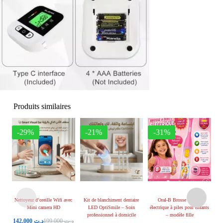
Produits similaires
-29%
-21%
-31%
Nettoyeur d’oreille Wifi avec
Kit de blanchiment dentaire
Oral-B Brosse à dents
Br
Mini camera HD
LED OptiSmile – Soin
électrique à piles pour enfants
enf
professionnel à domicile
– modèle fille
142,000
د.ت
199,000
د.ت