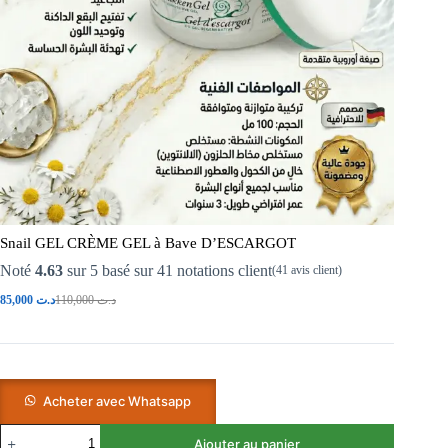
Snail GEL CRÈME GEL à Bave D’ESCARGOT
Noté
4.63
sur 5 basé sur
41
notations client
(
41
avis client)
85,000
د.ت
110,000
د.ت
Acheter avec Whatsapp
Ajouter au panier