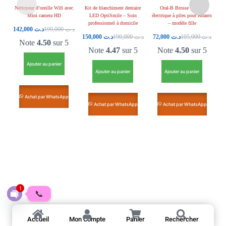
Nettoyeur d’oreille Wifi avec
Kit de blanchiment dentaire
Oral-B Brosse à dents
Br
Mini camera HD
LED OptiSmile – Soin
électrique à piles pour enfants
enf
professionnel à domicile
– modèle fille
142,000
د.ت
199,000
د.ت
150,000
د.ت
190,000
د.ت
72,000
د.ت
105,000
د.ت
Note
4.50
sur 5
Note
4.47
sur 5
Note
4.50
sur 5
Ajouter au panier
Ajouter au panier
Ajouter au panier
Achat par WhatsApp
Achat par WhatsApp
Achat par WhatsApp
1
📞
O
p
Accueil
Mon Compte
Panier
Rechercher