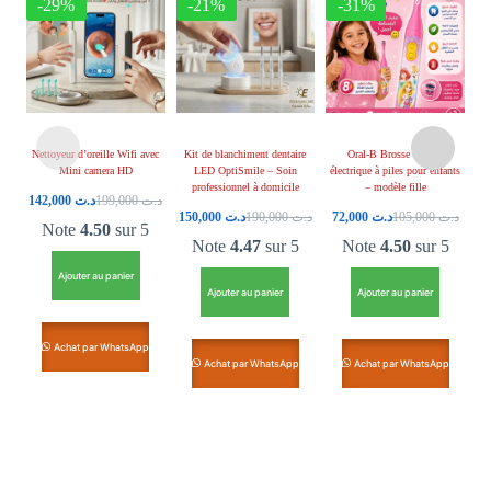
-29%
-21%
-31%
Nettoyeur d’oreille Wifi avec
Kit de blanchiment dentaire
Oral-B Brosse à dents
Br
Mini camera HD
LED OptiSmile – Soin
électrique à piles pour enfants
enf
professionnel à domicile
– modèle fille
142,000
د.ت
199,000
د.ت
150,000
د.ت
190,000
د.ت
72,000
د.ت
105,000
د.ت
Note
4.50
sur 5
Note
4.47
sur 5
Note
4.50
sur 5
Ajouter au panier
Ajouter au panier
Ajouter au panier
Achat par WhatsApp
Achat par WhatsApp
Achat par WhatsApp