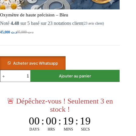
Oxymètre de haute précision – Bleu
Noté
4.48
sur 5 basé sur
23
notations client
(
23
avis client)
45,000
د.ت
95,000
د.ت
Acheter avec Whatsapp
Ajouter au panier
🚨
Dépêchez-vous ! Seulement 3 en
stock !
00
:
00
:
19
:
18
DAYS
HRS
MINS
SECS