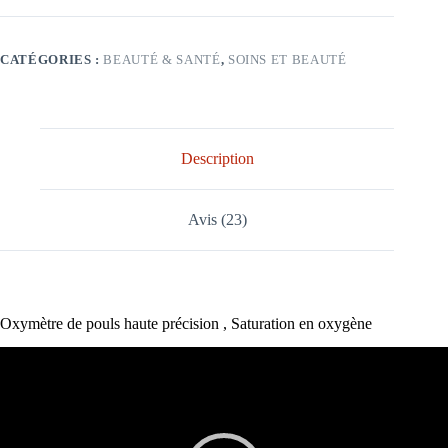
CATÉGORIES :
BEAUTÉ & SANTÉ
,
SOINS ET BEAUTÉ
Description
Avis (23)
Oxymètre de pouls haute précision , Saturation en oxygène
Lecteur
vidéo