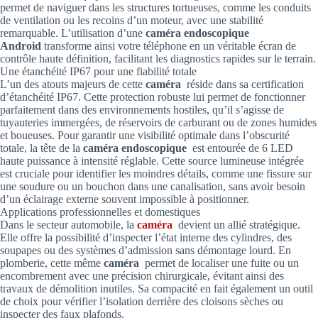
permet de naviguer dans les structures tortueuses, comme les conduits
de ventilation ou les recoins d’un moteur, avec une stabilité
remarquable. L’utilisation d’une
caméra endoscopique
Android
transforme ainsi votre téléphone en un véritable écran de
contrôle haute définition, facilitant les diagnostics rapides sur le terrain.
Une étanchéité IP67 pour une fiabilité totale
L’un des atouts majeurs de cette
caméra
réside dans sa certification
d’étanchéité IP67. Cette protection robuste lui permet de fonctionner
parfaitement dans des environnements hostiles, qu’il s’agisse de
tuyauteries immergées, de réservoirs de carburant ou de zones humides
et boueuses. Pour garantir une visibilité optimale dans l’obscurité
totale, la tête de la
caméra endoscopique
est entourée de 6 LED
haute puissance à intensité réglable. Cette source lumineuse intégrée
est cruciale pour identifier les moindres détails, comme une fissure sur
une soudure ou un bouchon dans une canalisation, sans avoir besoin
d’un éclairage externe souvent impossible à positionner.
Applications professionnelles et domestiques
Dans le secteur automobile, la
caméra
devient un allié stratégique.
Elle offre la possibilité d’inspecter l’état interne des cylindres, des
soupapes ou des systèmes d’admission sans démontage lourd. En
plomberie, cette même
caméra
permet de localiser une fuite ou un
encombrement avec une précision chirurgicale, évitant ainsi des
travaux de démolition inutiles. Sa compacité en fait également un outil
de choix pour vérifier l’isolation derrière des cloisons sèches ou
inspecter des faux plafonds.