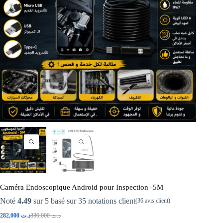
Caméra Endoscopique Android pour Inspection -5M
Noté
4.49
sur 5 basé sur
35
notations client
(
36
avis client)
282,000
د.ت
330,000
د.ت