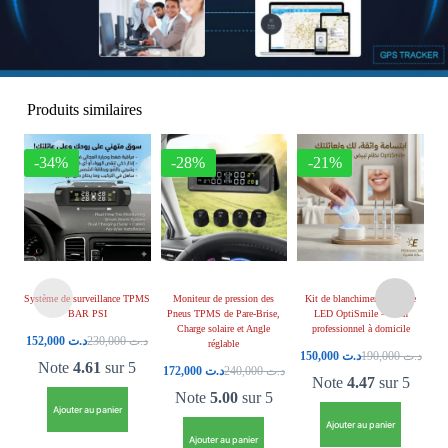
Produits similaires
-34%
-28%
-21%
Système de surveillance TPMS
Moniteur de pression des
Kit de blanchiment dentaire
Hu
BAR PSI
Pneus TPMS de Pare-Brise,
LED OptiSmile – Soin
Pou
Charge solaire et Angle
professionnel à domicile
152,000
د.ت
230,000
د.ت
réglable
150,000
د.ت
190,000
د.ت
Note
4.61
sur 5
172,000
د.ت
240,000
د.ت
Note
4.47
sur 5
Note
5.00
sur 5
Ajouter au panier
Ajouter au panier
Ajouter au panier