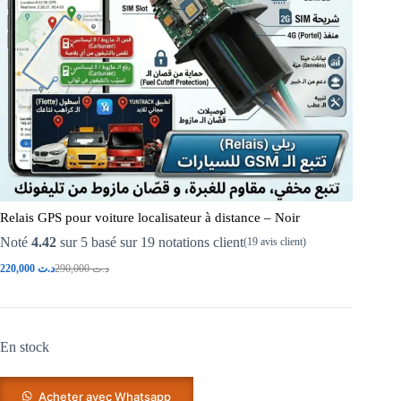
Relais GPS pour voiture localisateur à distance – Noir
Noté
4.42
sur 5 basé sur
19
notations client
(
19
avis client)
220,000
د.ت
290,000
د.ت
En stock
Acheter avec Whatsapp