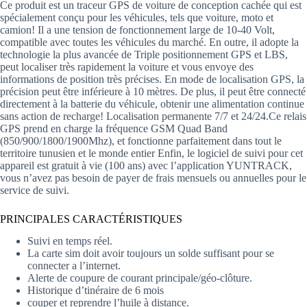
Ce produit est un traceur GPS de voiture de conception cachée qui est
spécialement conçu pour les véhicules, tels que voiture, moto et
camion! Il a une tension de fonctionnement large de 10-40 Volt,
compatible avec toutes les véhicules du marché. En outre, il adopte la
technologie la plus avancée de Triple positionnement GPS et LBS,
peut localiser très rapidement la voiture et vous envoye des
informations de position très précises. En mode de localisation GPS, la
précision peut être inférieure à 10 mètres. De plus, il peut être connecté
directement à la batterie du véhicule, obtenir une alimentation continue
sans action de recharge! Localisation permanente 7/7 et 24/24.Ce relais
GPS prend en charge la fréquence GSM Quad Band
(850/900/1800/1900Mhz), et fonctionne parfaitement dans tout le
territoire tunusien et le monde entier Enfin, le logiciel de suivi pour cet
appareil est gratuit à vie (100 ans) avec l’application YUNTRACK,
vous n’avez pas besoin de payer de frais mensuels ou annuelles pour le
service de suivi.
PRINCIPALES CARACTÉRISTIQUES
Suivi en temps réel.
La carte sim doit avoir toujours un solde suffisant pour se
connecter a l’internet.
Alerte de coupure de courant principale/géo-clôture.
Historique d’tinéraire de 6 mois
couper et reprendre l’huile à distance.