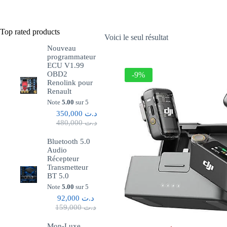
Top rated products
Voici le seul résultat
Nouveau
programmateur
ECU V1.99
OBD2
-9%
Renolink pour
Renault
Note
5.00
sur 5
350,000
د.ت
480,000
د.ت
Bluetooth 5.0
Audio
Récepteur
Transmetteur
BT 5.0
Note
5.00
sur 5
92,000
د.ت
159,000
د.ت
Mon-Luxe