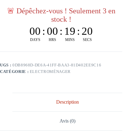
🚨
Dépêchez-vous ! Seulement 3 en
stock !
00
:
00
:
19
:
19
DAYS
HRS
MINS
SECS
UGS :
0DB8968D-DE6A-41FF-BAA3-81D402EE9C16
CATÉGORIE :
ELECTROMÉNAGER
Description
Avis (0)