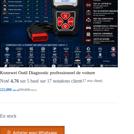
Konnwei Outil Diagnostic professionnel de voiture
Noté
4.76
sur 5 basé sur
17
notations client
(
17
avis client)
222,000
د.ت
299,000
د.ت
En stock
Acheter avec Whatsapp