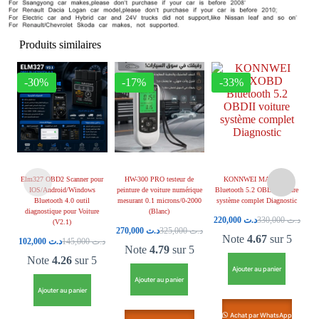
Produits similaires
-30%
-17%
-33%
Elm327 OBD2 Scanner pour
HW-300 PRO testeur de
KONNWEI MAXOBD
fe
IOS/Android/Windows
peinture de voiture numérique
Bluetooth 5.2 OBDII voiture
Bluetooth 4.0 outil
mesurant 0.1 microns/0-2000
système complet Diagnostic
diagnostique pour Voiture
(Blanc)
220,000
د.ت
330,000
د.ت
(V2.1)
270,000
د.ت
325,000
د.ت
Note
4.67
sur 5
102,000
د.ت
145,000
د.ت
Note
4.79
sur 5
Note
4.26
sur 5
Ajouter au panier
Ajouter au panier
Ajouter au panier
Achat par WhatsApp