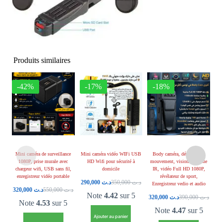
Produits similaires
-42%
-17%
-18%
Mini caméra de surveillance
Mini caméra vidéo WIFi USB
Body caméra, détection de
1080P, prise murale avec
HD Wifi pour sécurité à
mouvement, vision nocturne
v
chargeur wifi, USB sans fil,
domicile
IR, vidéo Full HD 1080P,
Vi
enregistreur vidéo portable
révélateur de sport,
290,000
د.ت
350,000
د.ت
Enregistreur vedio et audio
320,000
د.ت
550,000
د.ت
Note
4.42
sur 5
320,000
د.ت
390,000
د.ت
Note
4.53
sur 5
Note
4.47
sur 5
Ajouter au panier