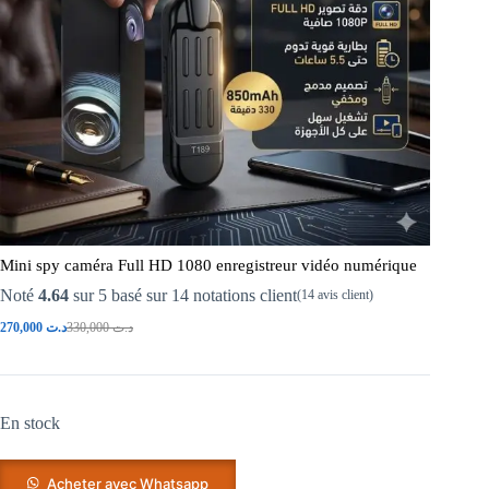
Mini spy caméra Full HD 1080 enregistreur vidéo numérique
Noté
4.64
sur 5 basé sur
14
notations client
(
14
avis client)
270,000
د.ت
330,000
د.ت
En stock
Acheter avec Whatsapp