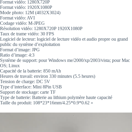
Format vidéo: 1280X720P
Format vidéo: 1920X1080P
Mode photo: 12M (4032X3024)
Format vidéo: AVI
Codage vidéo: M-JPEG
Résolution vidéo: 1280X720P 1920X1080P
Taux de trame vidéo: 30 FPS
Logiciel de lecteur: logiciel de lecture vidéo et audio propre ou grand
public du système d’exploitation
Format d’image: JPG
Ratio d’image: 4:3
Système de support: pour Windows me/2000/xp/2003/vista; pour Mac
OS; Linux
Capacité de la batterie: 850 mAh
Heures de travail: environ 330 minutes (5.5 heures)
Tension de charge: DC 5V
Type d’interface: Mini 8Pin USB
Support de stockage: carte TF
Type de batterie: Batterie au lithium polymère haute capacité
Taille du produit: 108*23*16mm/4.25*0.9*0.62 »
Lecteur
vidéo