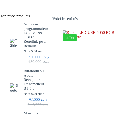
Top rated products
Voici le seul résultat
Nouveau
programmateur
ECU V1.99
OBD2
-25%
Renolink pour
Renault
Note
5.00
sur 5
350,000
د.ت
480,000
د.ت
Bluetooth 5.0
Audio
Récepteur
Transmetteur
BT 5.0
Note
5.00
sur 5
92,000
د.ت
159,000
د.ت
Mon-Luxe