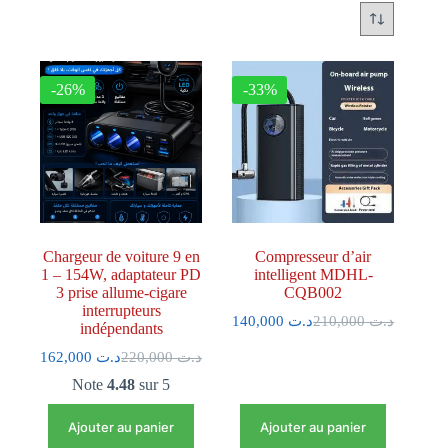
-26%
-33%
Chargeur de voiture 9 en
Compresseur d’air
1 – 154W, adaptateur PD
intelligent MDHL-
3 prise allume-cigare
CQB002
interrupteurs
140,000
د.ت
210,000
د.ت
indépendants
162,000
د.ت
220,000
د.ت
Note
4.48
sur 5
Ajouter au panier
Ajouter au panier