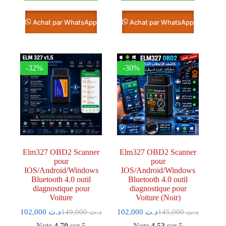
Achat par WhatsApp
Achat par WhatsApp
-32%
-30%
Elm327 OBD2 Scanner
Elm327 OBD2 Scanner
pour
pour
IOS/Android/Windows
IOS/Android/Windows
Bluetooth 4.0 outil
Bluetooth 4.0 outil
diagnostique pour
diagnostique pour
Voiture
Voiture (Noir)
102,000
د.ت
149,000
د.ت
102,000
د.ت
145,000
د.ت
Note
4.70
sur 5
Note
4.53
sur 5