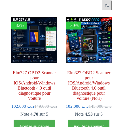
-32%
-30%
Elm327 OBD2 Scanner
Elm327 OBD2 Scanner
pour
pour
IOS/Android/Windows
IOS/Android/Windows
Bluetooth 4.0 outil
Bluetooth 4.0 outil
diagnostique pour
diagnostique pour
Voiture
Voiture (Noir)
102,000
د.ت
149,000
د.ت
102,000
د.ت
145,000
د.ت
Note
4.70
sur 5
Note
4.53
sur 5
Ajouter au panier
Ajouter au panier