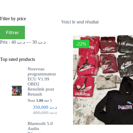
Filter by price
Voici le seul résultat
Filtrer
Prix :
د.ت 40
—
د.ت 30
-22%
Top rated products
Nouveau
programmateur
ECU V1.99
OBD2
Renolink pour
Renault
Note
5.00
sur 5
350,000
د.ت
480,000
د.ت
Bluetooth 5.0
Audio