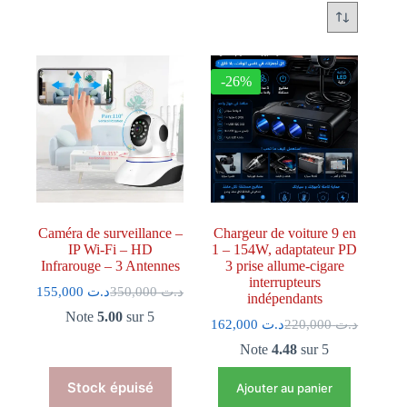
-26%
Caméra de surveillance –
Chargeur de voiture 9 en
IP Wi-Fi – HD
1 – 154W, adaptateur PD
Infrarouge – 3 Antennes
3 prise allume-cigare
interrupteurs
155,000
د.ت
350,000
د.ت
indépendants
Note
5.00
sur 5
162,000
د.ت
220,000
د.ت
Note
4.48
sur 5
Ajouter au panier