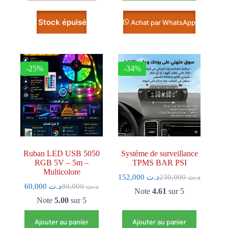
Achat par WhatsApp
-25%
-34%
Ruban LED USB 5050
Système de surveillance
RGB 5V – 5m –
TPMS BAR PSI
Multicolore
152,000
د.ت
230,000
د.ت
60,000
د.ت
80,000
د.ت
Note
4.61
sur 5
Note
5.00
sur 5
Ajouter au panier
Ajouter au panier